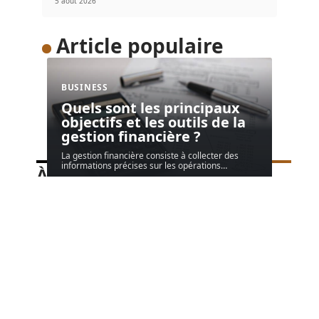
5 août 2026
Article populaire
BUSINESS
Quels sont les principaux
objectifs et les outils de la
gestion financière ?
La gestion financière consiste à collecter des
informations précises sur les opérations
…
À découvrir
Speechi