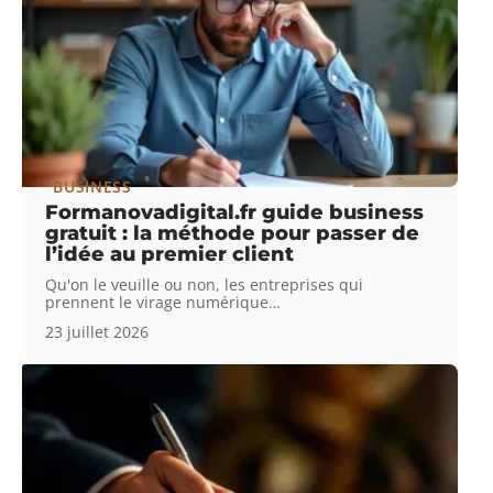
BUSINESS
Formanovadigital.fr guide business
gratuit : la méthode pour passer de
l’idée au premier client
Qu'on le veuille ou non, les entreprises qui
prennent le virage numérique
…
23 juillet 2026