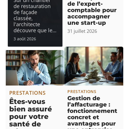
Sur un chantier
de l’expert-
de restauration
comptable pour
de façade
accompagner
classée,
une start-up
l'architecte
découvre que le
…
31 juillet 2026
3 août 2026
PRESTATIONS
PRESTATIONS
Gestion de
Êtes-vous
l’affacturage :
bien assuré
fonctionnement
pour votre
concret et
santé de
avantages pour