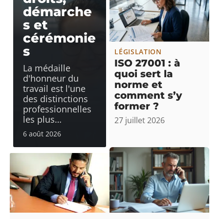
démarche
s et
cérémonie
s
LÉGISLATION
ISO 27001 : à
La médaille
quoi sert la
d'honneur du
norme et
travail est l'une
comment s’y
des distinctions
former ?
professionnelles
les plus
…
27 juillet 2026
6 août 2026