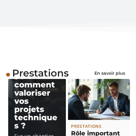
PRESTATIONS
Coanu,
partenaire
des
architecte
Prestations
En savoir plus
s :
comment
valoriser
vos
projets
technique
s ?
PRESTATIONS
Rôle important