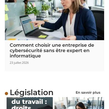
Comment choisir une entreprise de
cybersécurité sans être expert en
informatique
23 juillet 2026
LÉGISLATION
Médaille
Législation
En savoir plus
d’honneur
du travail :
droits,