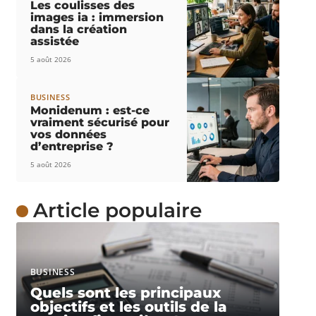
Les coulisses des
images ia : immersion
dans la création
assistée
5 août 2026
BUSINESS
Monidenum : est-ce
vraiment sécurisé pour
vos données
d’entreprise ?
5 août 2026
Article populaire
BUSINESS
Quels sont les principaux
objectifs et les outils de la