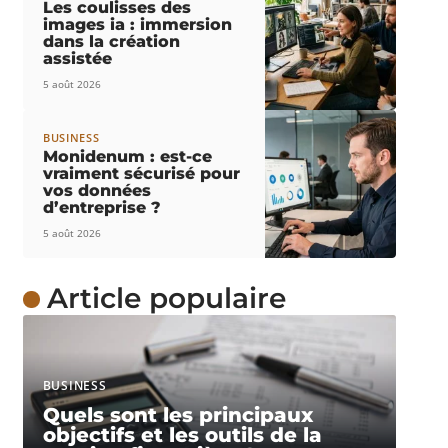
Les coulisses des
images ia : immersion
dans la création
assistée
5 août 2026
BUSINESS
Monidenum : est-ce
vraiment sécurisé pour
vos données
d’entreprise ?
5 août 2026
Article populaire
BUSINESS
Quels sont les principaux
objectifs et les outils de la