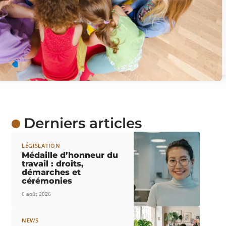
Derniers articles
LÉGISLATION
Médaille d’honneur du
travail : droits,
démarches et
cérémonies
6 août 2026
NEWS