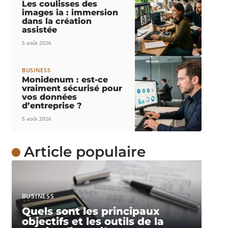
Les coulisses des
images ia : immersion
dans la création
assistée
5 août 2026
BUSINESS
Monidenum : est-ce
vraiment sécurisé pour
vos données
d’entreprise ?
5 août 2026
Article populaire
BUSINESS
Quels sont les principaux
objectifs et les outils de la