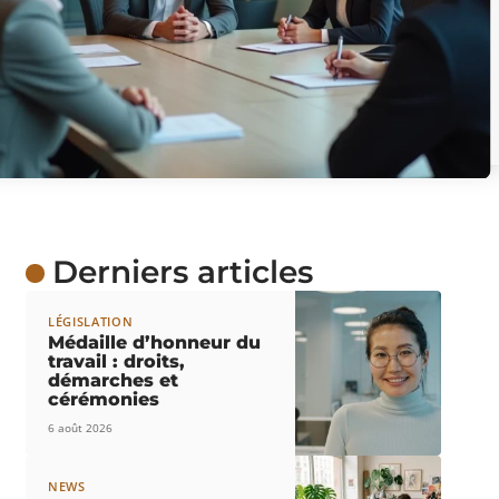
Derniers articles
LÉGISLATION
Médaille d’honneur du
travail : droits,
démarches et
cérémonies
6 août 2026
NEWS