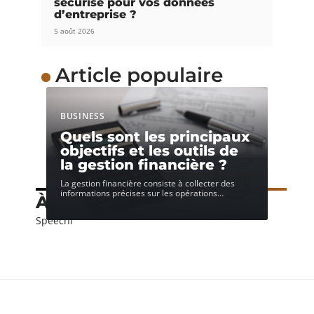
sécurisé pour vos données
d’entreprise ?
5 août 2026
Article populaire
BUSINESS
Quels sont les principaux
objectifs et les outils de
la gestion financière ?
La gestion financière consiste à collecter des
informations précises sur les opérations
…
À découvrir
Speechi