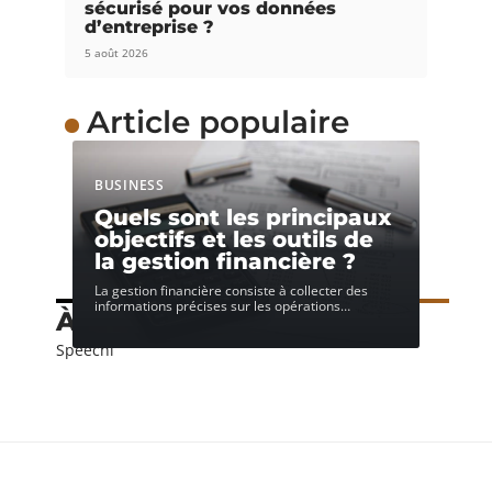
sécurisé pour vos données
d’entreprise ?
5 août 2026
Article populaire
BUSINESS
Quels sont les principaux
objectifs et les outils de
la gestion financière ?
La gestion financière consiste à collecter des
informations précises sur les opérations
…
À découvrir
Speechi