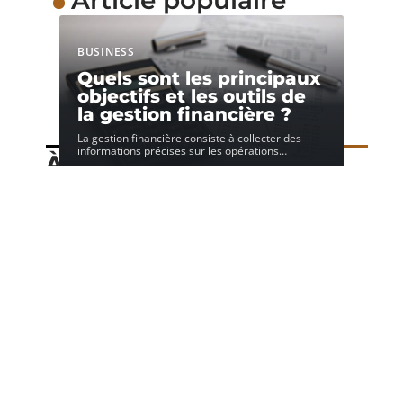
BUSINESS
Quels sont les principaux
objectifs et les outils de
la gestion financière ?
La gestion financière consiste à collecter des
informations précises sur les opérations
…
À découvrir
Speechi
Contact
Mentions Légales
Sitemap
© 2025 | nadoz.org