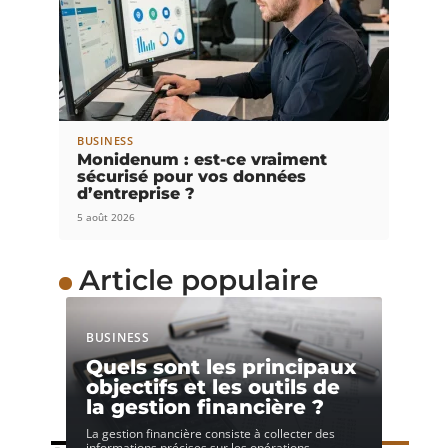
BUSINESS
Monidenum : est-ce vraiment
sécurisé pour vos données
d’entreprise ?
5 août 2026
Article populaire
BUSINESS
Quels sont les principaux
objectifs et les outils de
la gestion financière ?
La gestion financière consiste à collecter des
informations précises sur les opérations
…