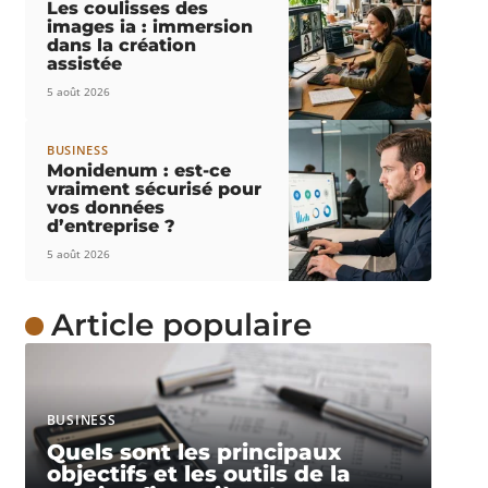
Les coulisses des
images ia : immersion
dans la création
assistée
5 août 2026
BUSINESS
Monidenum : est-ce
vraiment sécurisé pour
vos données
d’entreprise ?
5 août 2026
Article populaire
BUSINESS
Quels sont les principaux
objectifs et les outils de la