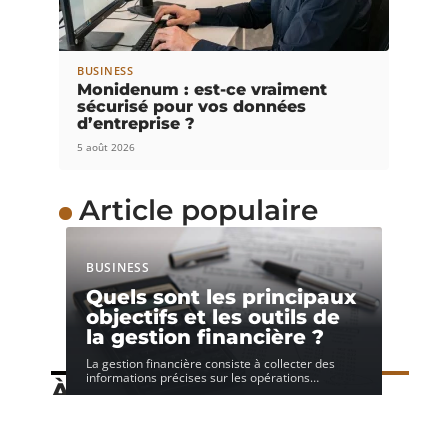
BUSINESS
Monidenum : est-ce vraiment
sécurisé pour vos données
d’entreprise ?
5 août 2026
Article populaire
BUSINESS
Quels sont les principaux
objectifs et les outils de
la gestion financière ?
La gestion financière consiste à collecter des
informations précises sur les opérations
…
À découvrir
Speechi