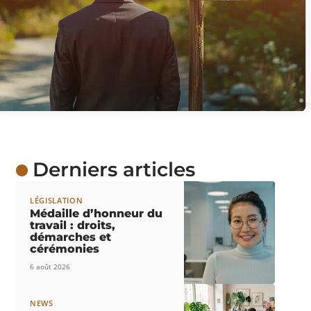
Derniers articles
LÉGISLATION
Médaille d’honneur du
travail : droits,
démarches et
cérémonies
6 août 2026
NEWS