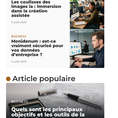
Les coulisses des
images ia : immersion
dans la création
assistée
5 août 2026
BUSINESS
Monidenum : est-ce
vraiment sécurisé pour
vos données
d’entreprise ?
5 août 2026
Article populaire
BUSINESS
Quels sont les principaux
objectifs et les outils de la