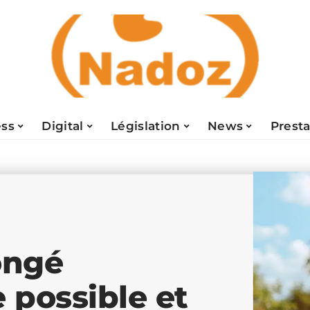
ess
Digital
Législation
News
Presta
ongé
e possible et