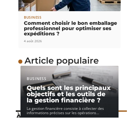
BUSINESS
Comment choisir le bon emballage
professionnel pour optimiser ses
expéditions ?
4 août 2026
Article populaire
BUSINESS
Quels sont les principaux
objectifs et les outils de
la gestion financière ?
La gestion financière consiste à collecter des
informations précises sur les opérations
…
À découvrir
Speechi