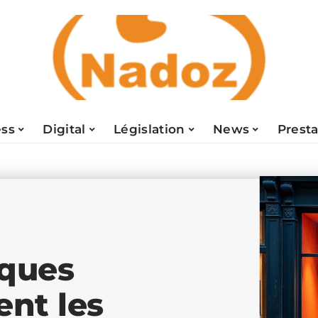
ess
Digital
Législation
News
Presta
iques
nt les