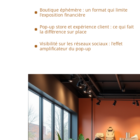
Boutique éphémère : un format qui limite
l’exposition financière
Pop-up store et expérience client : ce qui fait
la différence sur place
Visibilité sur les réseaux sociaux : l’effet
amplificateur du pop-up