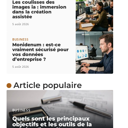
Les coulisses des
images ia : immersion
dans la création
assistée
5 août 2026
BUSINESS
Monidenum : est-ce
vraiment sécurisé pour
vos données
d’entreprise ?
5 août 2026
Article populaire
BUSINESS
Quels sont les principaux
objectifs et les outils de la